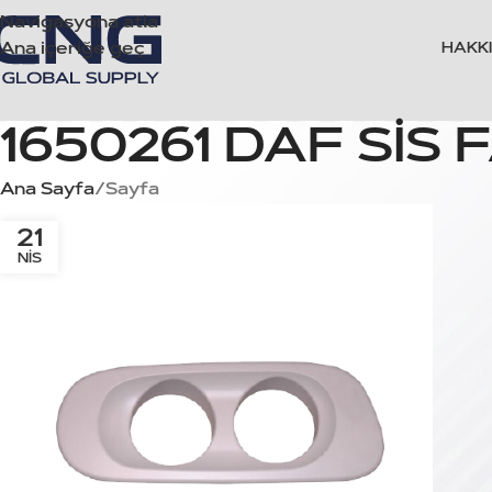
Navigasyona atla
Ana içeriğe geç
HAKK
1650261 DAF SİS
Ana Sayfa
Sayfa
21
NIS