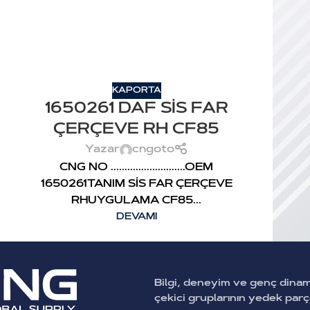
KAPORTA
1650261 DAF SİS FAR
ÇERÇEVE RH CF85
Yazar
cngoto
CNG NO ...........................OEM
1650261TANIM SİS FAR ÇERÇEVE
RHUYGULAMA CF85...
DEVAMI
Bilgi, deneyim ve genç dina
çekici gruplarının yedek par