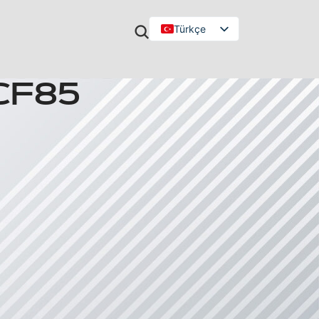
Türkçe
English
CF85