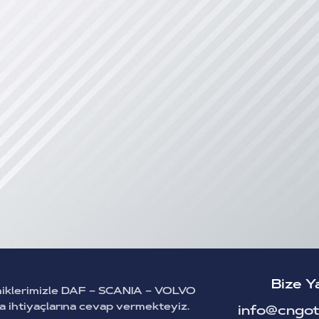
Bize Y
miklerimizle DAF – SCANIA – VOLVO
ça ihtiyaçlarına cevap vermekteyiz.
info@cngot