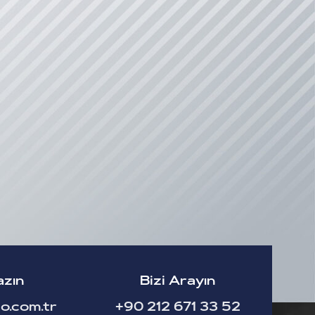
azın
Bizi Arayın
o.com.tr
+90 212 671 33 52