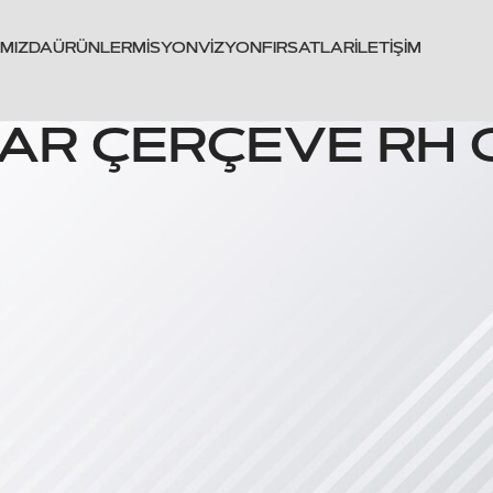
IMIZDA
ÜRÜNLER
MISYON
VIZYON
FIRSATLAR
İLETIŞIM
 FAR ÇERÇEVE RH 