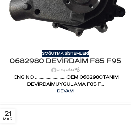
SOĞUTMA SİSTEMLERİ
0682980 DEVİRDAİM F85 F95
cngoto
CNG NO ...........................OEM 0682980TANIM
DEVİRDAİMUYGULAMA F85 F...
DEVAMI
21
MAR