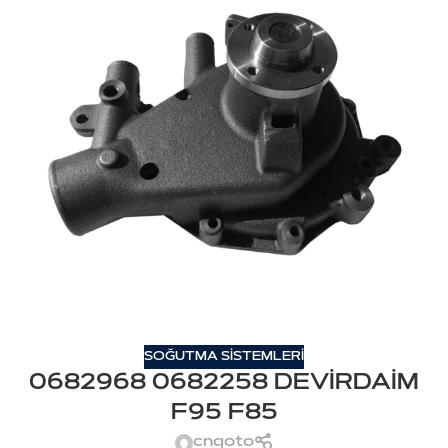
SOĞUTMA SİSTEMLERİ
0682968 0682258 DEVİRDAİM
F95 F85
cngoto