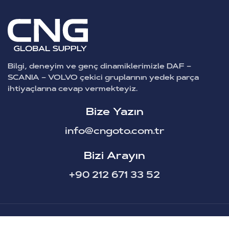
Bilgi, deneyim ve genç dinamiklerimizle DAF –
SCANIA – VOLVO çekici gruplarının yedek parça
ihtiyaçlarına cevap vermekteyiz.
Bize Yazın
info@cngoto.com.tr
Bizi Arayın
+90 212 671 33 52
CNG Oto Yedek Parça © Tüm Hakları Saklıdır.
2025