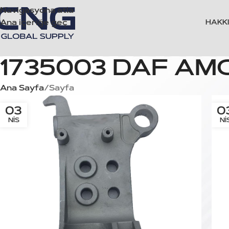
Navigasyona atla
Ana içeriğe geç
HAKK
1735003 DAF AM
Ana Sayfa
Sayfa
03
0
NIS
NI