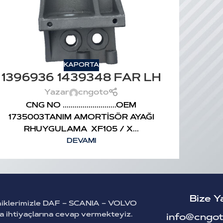
KAPORTA
1396936 1439348 FAR LH
Yazar
cngoto
CNG NO ...........................OEM
1735003TANIM AMORTİSÖR AYAĞI
RHUYGULAMA XF105 / X...
DEVAMI
Bize Y
miklerimizle DAF – SCANIA – VOLVO
ça ihtiyaçlarına cevap vermekteyiz.
info@cngot