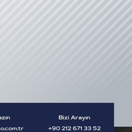
azın
Bizi Arayın
o.com.tr
+90 212 671 33 52