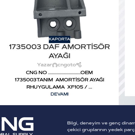
KAPORTA
1735003 DAF AMORTİSÖR
AYAĞI
Yazar
cngoto
CNG NO ...........................OEM
1735003TANIM AMORTİSÖR AYAĞI
RHUYGULAMA XF105 / ...
DEVAMI
Bilgi, deneyim ve genç dina
çekici gruplarının yedek par