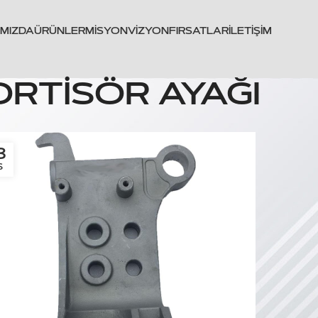
IMIZDA
ÜRÜNLER
MISYON
VIZYON
FIRSATLAR
İLETIŞIM
ORTİSÖR AYAĞI
3
S