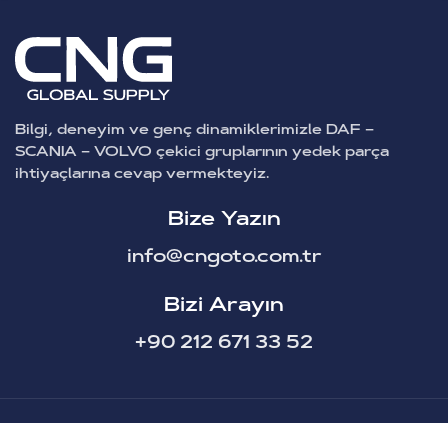
Bilgi, deneyim ve genç dinamiklerimizle DAF –
SCANIA – VOLVO çekici gruplarının yedek parça
ihtiyaçlarına cevap vermekteyiz.
Bize Yazın
info@cngoto.com.tr
Bizi Arayın
+90 212 671 33 52
CNG Oto Yedek Parça © Tüm Hakları Saklıdır.
2025