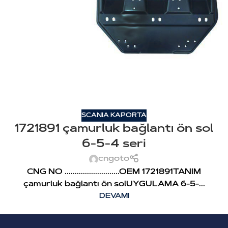
SCANIA KAPORTA
1721891 çamurluk bağlantı ön sol
6-5-4 seri
cngoto
CNG NO ...........................OEM 1721891TANIM
çamurluk bağlantı ön solUYGULAMA 6-5-...
DEVAMI