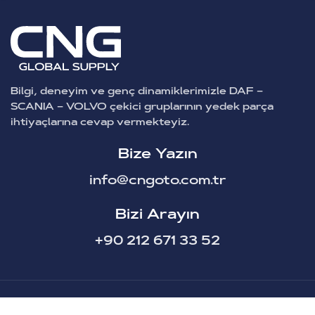
Bilgi, deneyim ve genç dinamiklerimizle DAF –
SCANIA – VOLVO çekici gruplarının yedek parça
ihtiyaçlarına cevap vermekteyiz.
Bize Yazın
info@cngoto.com.tr
Bizi Arayın
+90 212 671 33 52
CNG Oto Yedek Parça © Tüm Hakları Saklıdır.
2025