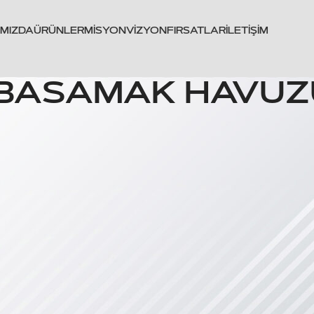
IMIZDA
ÜRÜNLER
MISYON
VIZYON
FIRSATLAR
İLETIŞIM
8 BASAMAK HAVUZ