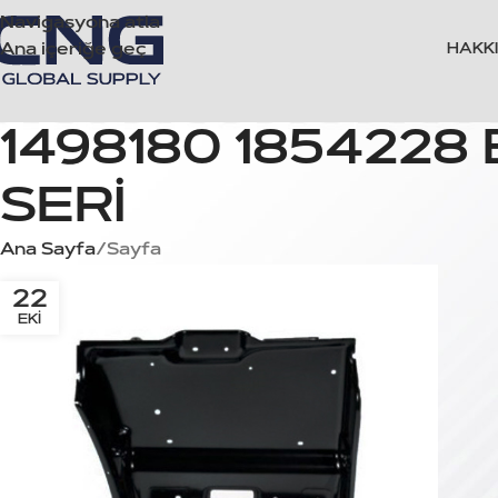
Navigasyona atla
Ana içeriğe geç
HAKK
1498180 185422
SERİ
Ana Sayfa
Sayfa
22
EKI