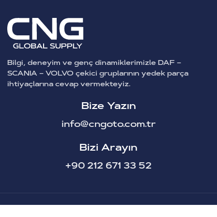
Bilgi, deneyim ve genç dinamiklerimizle DAF –
SCANIA – VOLVO çekici gruplarının yedek parça
ihtiyaçlarına cevap vermekteyiz.
Bize Yazın
info@cngoto.com.tr
Bizi Arayın
+90 212 671 33 52
CNG Oto Yedek Parça © Tüm Hakları Saklıdır.
2025