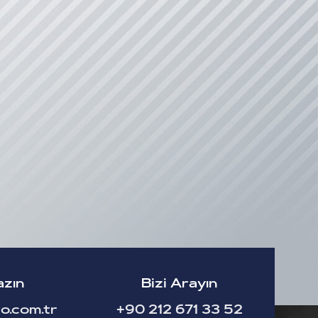
azın
Bizi Arayın
o.com.tr
+90 212 671 33 52