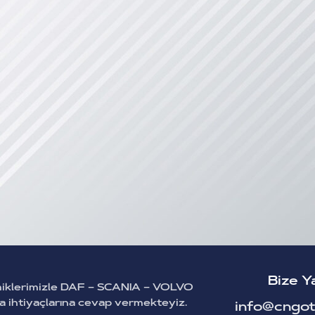
Bize Y
miklerimizle DAF – SCANIA – VOLVO
ça ihtiyaçlarına cevap vermekteyiz.
info@cngot