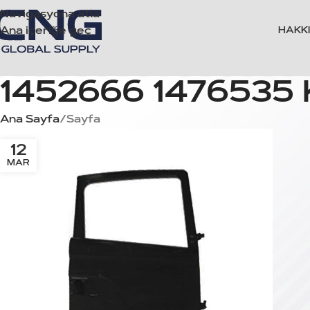
Navigasyona atla
Ana içeriğe geç
HAKK
1452666 1476535 
Ana Sayfa
Sayfa
12
MAR