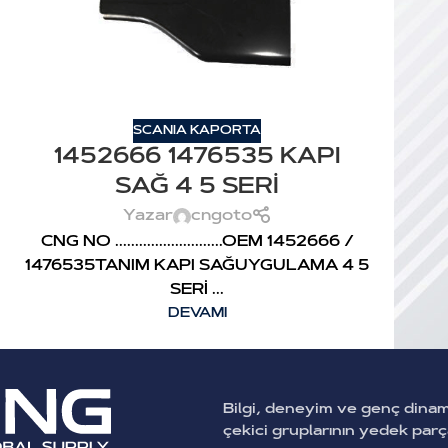
SCANIA KAPORTA
1452666 1476535 KAPI
SAĞ 4 5 SERİ
Yazar
cngoto
CNG NO ...........................OEM 1452666 /
1476535TANIM KAPI SAĞUYGULAMA 4 5
SERİ ...
DEVAMI
Bilgi, deneyim ve genç dina
çekici gruplarının yedek par