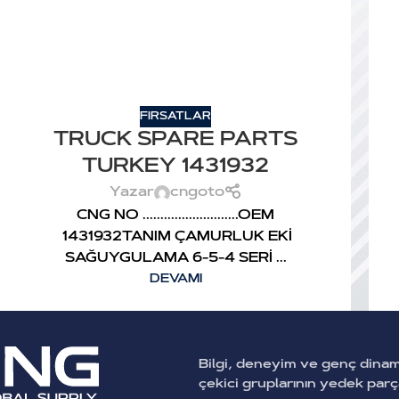
FIRSATLAR
TRUCK SPARE PARTS
TURKEY 1431932
Yazar
cngoto
CNG NO ...........................OEM
1431932TANIM ÇAMURLUK EKİ
SAĞUYGULAMA 6-5-4 SERİ ...
DEVAMI
Bilgi, deneyim ve genç dina
çekici gruplarının yedek par