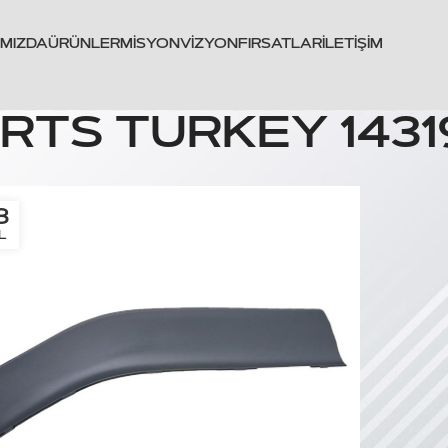
IMIZDA
ÜRÜNLER
MISYON
VIZYON
FIRSATLAR
İLETIŞIM
RTS TURKEY 1431
8
L