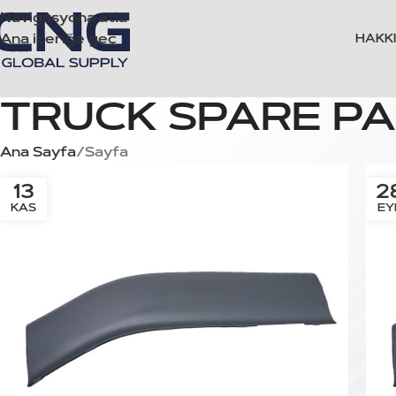
Navigasyona atla
Ana içeriğe geç
HAKK
TRUCK SPARE PA
Ana Sayfa
Sayfa
13
2
KAS
EY