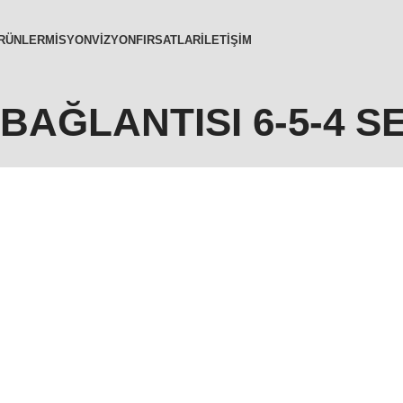
RÜNLER
MISYON
VIZYON
FIRSATLAR
İLETIŞIM
AĞLANTISI 6-5-4 SE