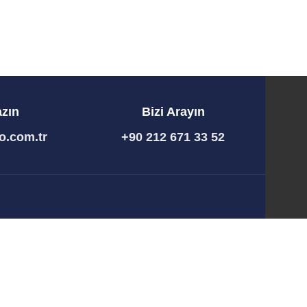
azın
Bizi Arayın
o.com.tr
+90 212 671 33 52