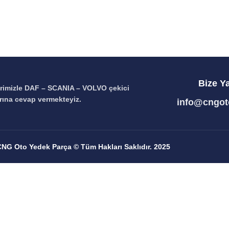
Bize Y
erimizle DAF – SCANIA – VOLVO çekici
arına cevap vermekteyiz.
info@cngot
CNG Oto Yedek Parça © Tüm Hakları Saklıdır.
2025