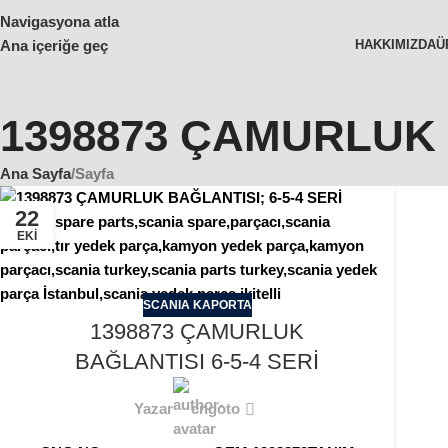
Navigasyona atla
Ana içeriğe geç
HAKKIMIZDA
Ü
1398873 ÇAMURLUK B
Ana Sayfa
Sayfa
22
EKI
SCANIA KAPORTA
1398873 ÇAMURLUK
BAĞLANTISI 6-5-4 SERİ
Yazar
cngoto