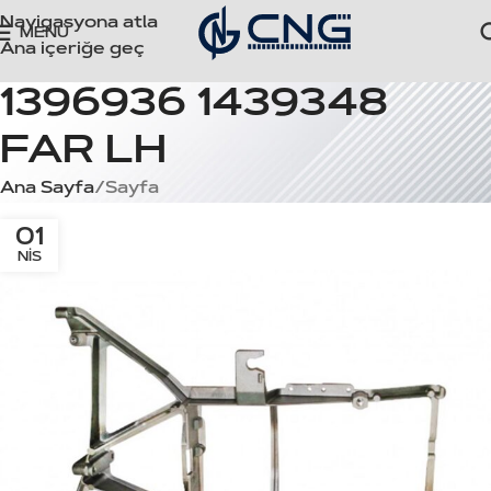
Navigasyona atla
MENÜ
Ana içeriğe geç
1396936 1439348
FAR LH
Ana Sayfa
Sayfa
01
NIS