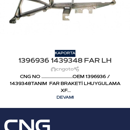
KAPORTA
1396936 1439348 FAR LH
cngoto
CNG NO ...........................OEM 1396936 /
1439348TANIM FAR BRAKETİ LHUYGULAMA
XF...
DEVAMI