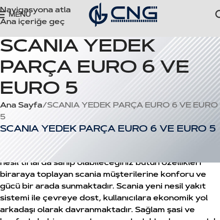
Navigasyona atla
MENÜ
Ana içeriğe geç
SCANIA YEDEK
PARÇA EURO 6 VE
EURO 5
Ana Sayfa
SCANIA YEDEK PARÇA EURO 6 VE EURO
5
SCANIA YEDEK PARÇA EURO 6 VE EURO 5
Scania marka gücünü korumaya devam ediyor. Yeni
nesil tırlarda sahip olabileceğiniz bütün özellikleri
biraraya toplayan scania müşterilerine konforu ve
gücü bir arada sunmaktadır. Scania yeni nesil yakıt
sistemi ile çevreye dost, kullanıcılara ekonomik yol
arkadaşı olarak davranmaktadır. Sağlam şasi ve