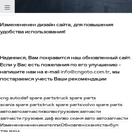
Изменененен дизайн сайта, для повышения
удобства использования!
Надеемся, Вам понравится наш обновленный сайт.
Если у Вас есть пожелания по его улучшению -
напишите нам на e-mail
info@cngoto.com.tr
, мы
постараемся учесть Ваши рекомендации
cng auto
daf spare parts
truck spare parts
scania spare parts
truck spare parts
volvo spare parts
авто
автозапчасти
волво
грузовик
запчасти
запчасти грузовик даф волво сканя авто автозапчасти
Измененененен
икителли
Обновлен
сканя
станбул