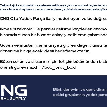
Teknoloji, kurumsallık ve geleneksellik anlayışını en güzel biçimde bi
sorunlara en kapsamlı cevap verebilme yetisini sizlere sunmakla göre
CNG Oto Yedek Parça ileriyi hedefleyen ve bu doğrult
İvmesini teknoloji ile paralel gelişme kaydeden otom
birarada sunan bir hizmet anlayışı belirleme çabasında
Güven ve müşteri memnuniyeti gibi en değerli unsurları
donanımlı bir gelecek ideali hedeflemektedir..
Bütün sorun ve srularınız için iletişim bölümünden bizl
önemli görevimizdir.[/boc_text_box]
Bilgi, deneyim ve genç dina
çekici gruplarının yedek par