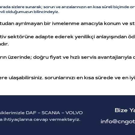
rarada sizlere sunarak; sorun ve arızalarınızın en kısa süreli biçimde 
vli olduğumuzun bilincindeyiz.
udan ayrılmayan bir ivmelenme amacıyla konum ve stra
otiv sektörüne adapte ederek yenilikçi anlayışından 
dır.
n üzerinde; doğru fiyat ve hızlı servis avantajlarıyla
ere ulaşabilirsiniz. sorunlarınızı en kısa sürede ve en 
Bize Y
miklerimizle DAF – SCANIA – VOLVO
ça ihtiyaçlarına cevap vermekteyiz.
info@cngot