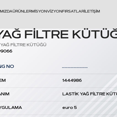
IMIZDA
ÜRÜNLER
MISYON
VIZYON
FIRSATLAR
İLETIŞIM
YAĞ FİLTRE KÜTÜ
 YAĞ FİLTRE KÜTÜĞÜ
99066
NG NO
………………………
EM
1444986
ANIM
LASTİK YAĞ FİLTRE KÜ
YGULAMA
euro 5