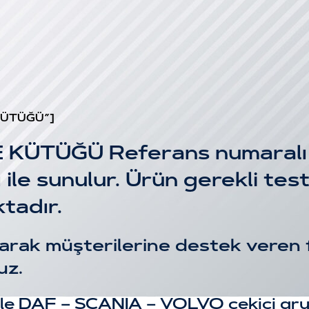
 KÜTÜĞÜ”]
ÜTÜĞÜ Referans numaralı ürü
sı ile sunulur. Ürün gerekli te
tadır.
arak müşterilerine destek veren fi
uz.
izle DAF – SCANIA – VOLVO çekici gru