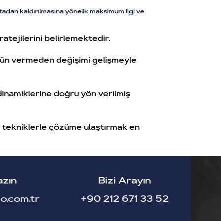
ortadan kaldırılmasına yönelik maksimum ilgi ve
tejilerini belirlemektedir.
ödün vermeden değişimi gelişmeyle
 dinamiklerine doğru yön verilmiş
iyi tekniklerle çözüme ulaştırmak en
azın
Bizi Arayın
o.com.tr
+90 212 671 33 52