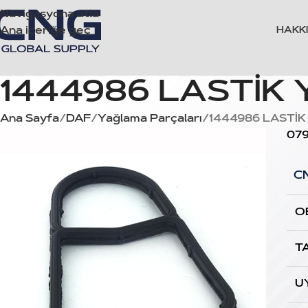
Navigasyona atla
Ana içeriğe geç
HAKK
1444986 LASTİK 
Ana Sayfa
DAF
Yağlama Parçaları
1444986 LASTİK
07
C
O
T
U