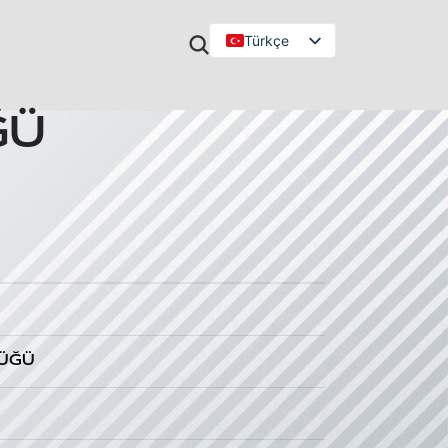
Türkçe
English
ĞÜ
TÜĞÜ