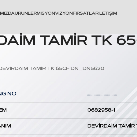
IMIZDA
ÜRÜNLER
MISYON
VIZYON
FIRSATLAR
İLETIŞIM
DAİM TAMİR TK 6
 DEVİRDAİM TAMİR TK 65CF DN_DN5620
NG NO
………………………
EM
0682958-1
ANIM
DEVİRDAİM TAMİR