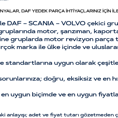
LAR, DAF YEDEK PARÇA İHTİYAÇLARINIZ İÇİN İLE
izle DAF – SCANIA – VOLVO çekici gru
 gruplarında motor, şanzıman, kaporta
ine gruplarda motor revizyon parça t
birçok marka ile ülke içinde ve uluslar
ve standartlarına uygun olarak çeşitle
 sorunlarınıza; doğru, eksiksiz ve en h
a en uygun biçimde ve en uygun fiyatl
 anlayışı; adet ve fiyat tutarı gözetmeden ç