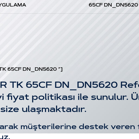
YGULAMA
65CF DN_DN5620
 TK 65CF DN_DN5620 “]
R TK 65CF DN_DN5620 Refer
iyi fiyat politikası ile sunulur.
size ulaşmaktadır.
arak müşterilerine destek veren fi
uz.