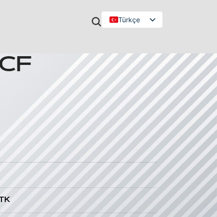
Türkçe
English
5CF
 TK