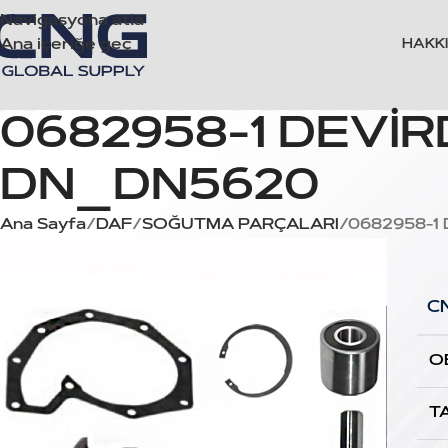
Navigasyona atla
Ana içeriğe geç
HAKK
0682958-1 DEVİR
DN_DN5620
Ana Sayfa
DAF
SOĞUTMA PARÇALARI
0682958-1
C
O
T