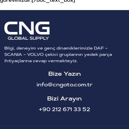
görevimizdir.[/boc_text_box]
Bilgi, deneyim ve genç dinamiklerimizle DAF –
SCANIA – VOLVO çekici gruplarının yedek parça
ihtiyaçlarına cevap vermekteyiz.
Bize Yazın
info@cngoto.com.tr
Bizi Arayın
+90 212 671 33 52