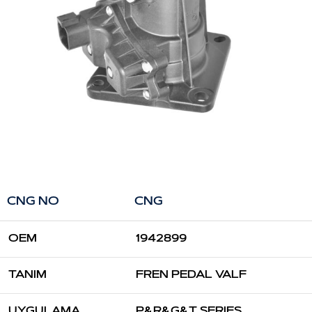
CNG NO
CNG
OEM
1942899
TANIM
FREN PEDAL VALF
UYGULAMA
P&R&G&T SERIES