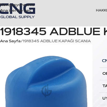
Navigasyona atla
Ana içeriğe geç
HAKK
1918345 ADBLUE 
Ana Sayfa
1918345 ADBLUE KAPAĞI SCANIA
C
O
T
U