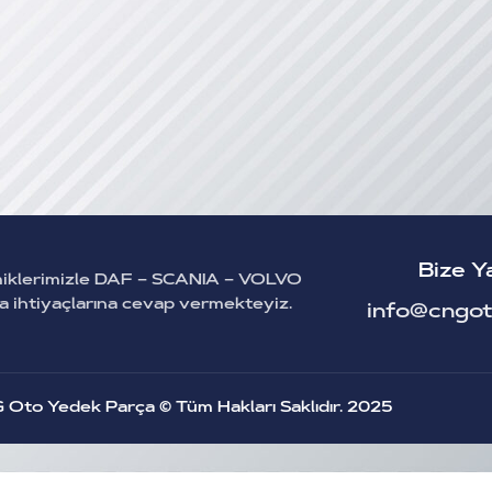
Bize Y
miklerimizle DAF – SCANIA – VOLVO
ça ihtiyaçlarına cevap vermekteyiz.
info@cngot
 Oto Yedek Parça © Tüm Hakları Saklıdır.
2025