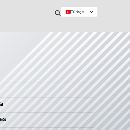
Türkçe
English
ĞI
ES