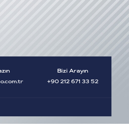
azın
Bizi Arayın
o.com.tr
+90 212 671 33 52