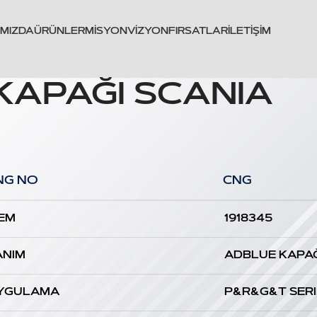
IMIZDA
ÜRÜNLER
MISYON
VIZYON
FIRSATLAR
İLETIŞIM
KAPAĞI SCANIA
NG NO
CNG
EM
1918345
ANIM
ADBLUE KAPA
YGULAMA
P&R&G&T SERI