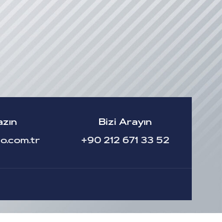
azın
Bizi Arayın
o.com.tr
+90 212 671 33 52