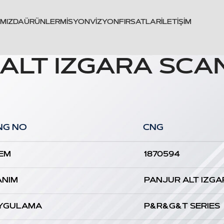
IMIZDA
ÜRÜNLER
MISYON
VIZYON
FIRSATLAR
İLETIŞIM
 ALT IZGARA SCA
NG NO
CNG
EM
1870594
ANIM
PANJUR ALT IZG
YGULAMA
P&R&G&T SERIES