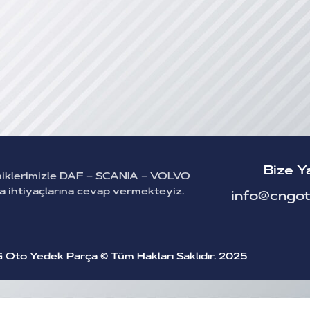
Bize Y
miklerimizle DAF – SCANIA – VOLVO
ça ihtiyaçlarına cevap vermekteyiz.
info@cngot
 Oto Yedek Parça © Tüm Hakları Saklıdır.
2025