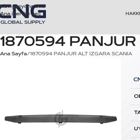
Navigasyona atla
Ana içeriğe geç
HAKK
1870594 PANJUR
Ana Sayfa
1870594 PANJUR ALT IZGARA SCANIA
C
O
T
U