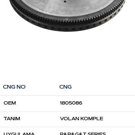
CNG NO
CNG
OEM
1805086
TANIM
VOLAN KOMPLE
UYGULAMA
P&R&G&T SERIES