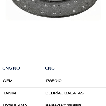
CNG NO
CNG
OEM
1785010
TANIM
DEBRİAJ BALATASI
UYGULAMA
P&R&G&T SERIES