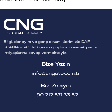
görevimizdir.[/boc_text_box]
Bilgi, deneyim ve genç dinamiklerimizle DAF –
SCANIA – VOLVO çekici gruplarının yedek parça
ihtiyaçlarına cevap vermekteyiz.
Bize Yazın
info@cngoto.com.tr
Bizi Arayın
+90 212 671 33 52